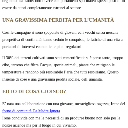
organolettica: subiscono invece comportamenti speculativi spesso posti di in
essere da attori completamente estranei al settore.
UNA GRAVISSIMA PERDITA PER L’UMANITÀ
Così le campagne si sono spopolate di giovani ed i vecchi senza nessuna
prospettiva di continuità hanno ceduto le conquiste, le fatiche di una vita a
portatori di interessi economici e piani regolatori.
Il 30% dei terreni coltivati sono stati cementificati: si è perso tanto, troppo
cibo, terreno che filtra l’acqua, specie animali, piante che mitigano le
temperature e rendono più respirabile l’aria che tutti respiriamo. Questo
insieme di cose è una gravissima perdita sociale, dell’umanità.
ED IO DI COSA GIOISCO?
E’ nata una collaborazione con una giovane, meravigliosa ragazza; Irene del
forno di comunità Da Madre Ignota
.
Irene condivide con me le necessità di un produrre buono non solo per le
nostre aziende ma per il luogo in cui viviamo.