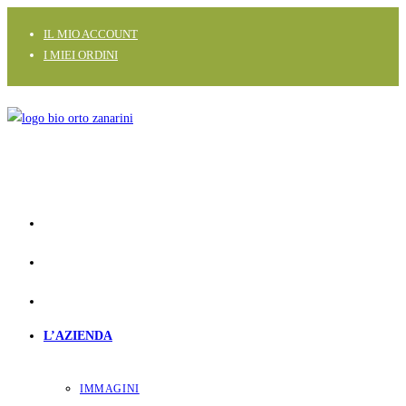
Salta
IL MIO ACCOUNT
al
I MIEI ORDINI
contenuto
L’AZIENDA
IMMAGINI