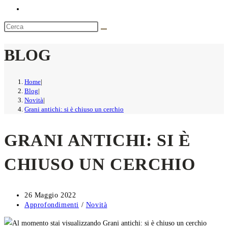
BLOG
Home
|
Blog
|
Novità
|
Grani antichi: si è chiuso un cerchio
GRANI ANTICHI: SI È
CHIUSO UN CERCHIO
Articolo
26 Maggio 2022
pubblicato:
Categoria
Approfondimenti
/
Novità
dell'articolo: