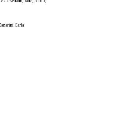
 di: sedano, latte, solfiti)
Zanarini Carla