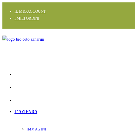
Salta
IL MIO ACCOUNT
al
I MIEI ORDINI
contenuto
L’AZIENDA
IMMAGINI