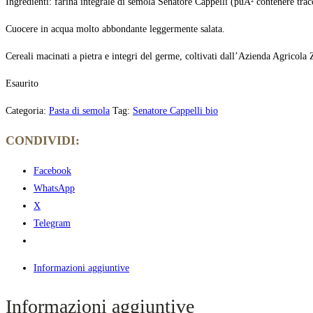
Ingredienti: farina integrale di semola Senatore Cappelli (puÃ² contenere tracce
Cuocere in acqua molto abbondante leggermente salata.
Cereali macinati a pietra e integri del germe, coltivati dall’Azienda Agricola 
Esaurito
Categoria:
Pasta di semola
Tag:
Senatore Cappelli bio
CONDIVIDI:
Facebook
WhatsApp
X
Telegram
Informazioni aggiuntive
Informazioni aggiuntive