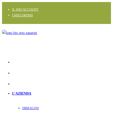
Salta
IL MIO ACCOUNT
al
I MIEI ORDINI
contenuto
L’AZIENDA
IMMAGINI