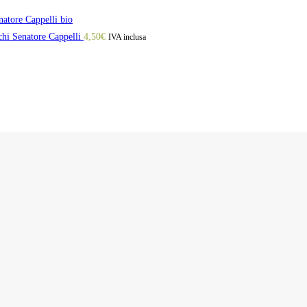
natore Cappelli bio
chi Senatore Cappelli
4,50
€
IVA inclusa