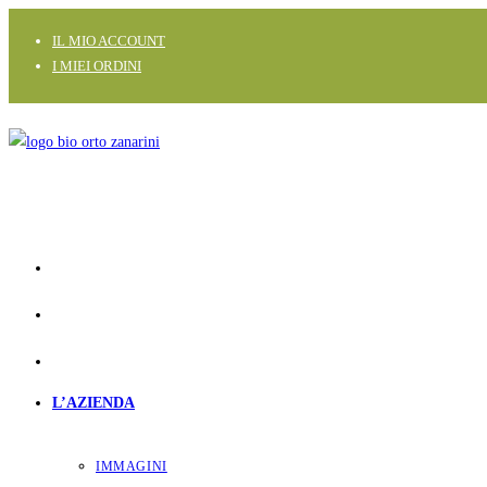
Salta
IL MIO ACCOUNT
al
I MIEI ORDINI
contenuto
L’AZIENDA
IMMAGINI