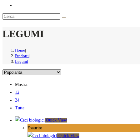
LEGUMI
Home
|
Prodotti
|
Legumi
Mostra:
12
24
Tutte
Quick View
Esaurito
Quick View