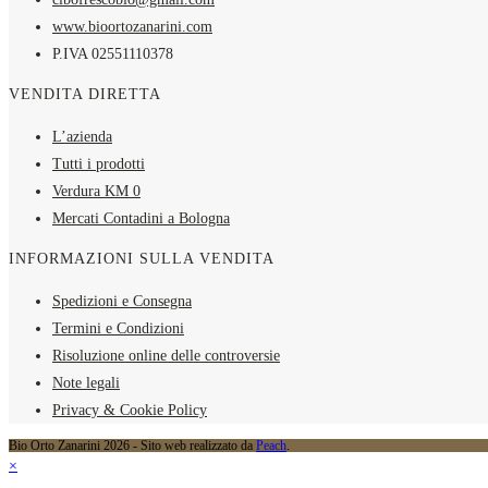
www.bioortozanarini.com
P.IVA 02551110378
VENDITA DIRETTA
L’azienda
Tutti i prodotti
Verdura KM 0
Mercati Contadini a Bologna
INFORMAZIONI SULLA VENDITA
Spedizioni e Consegna
Termini e Condizioni
Risoluzione online delle controversie
Note legali
Privacy & Cookie Policy
Bio Orto Zanarini 2026 - Sito web realizzato da
Peach
.
×