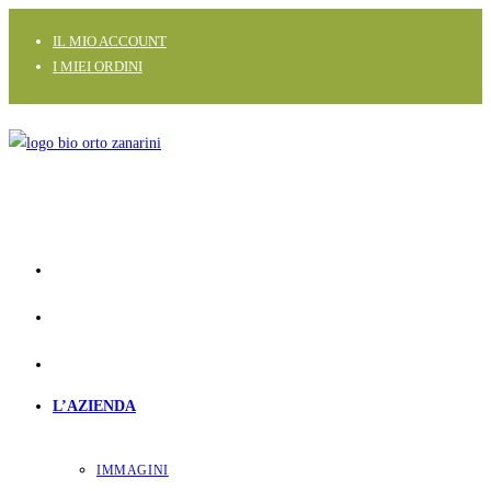
Salta
IL MIO ACCOUNT
al
I MIEI ORDINI
contenuto
L’AZIENDA
IMMAGINI