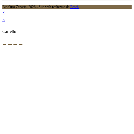
Bio Orto Zanarini 2026 - Sito web realizzato da
Peach
.
×
×
Carrello